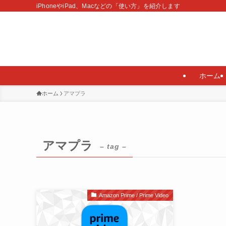
iPhoneやiPad、Macなどの「使い方」を紹介します
ホーム
ホーム
アマプラ
アマプラ
– tag –
Amazon Prime / Prime Video