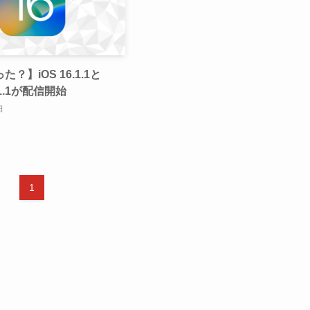
？】iOS 16.1.1と
6.1.1が配信開始
日
1