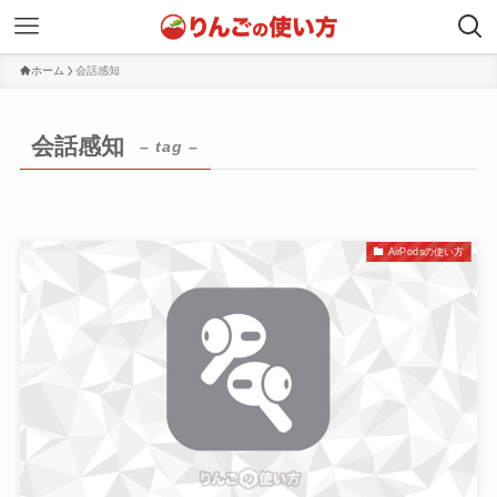
ホーム
会話感知
会話感知
– tag –
AirPodsの使い方