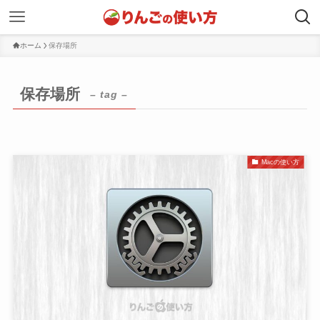
ホーム
保存場所
保存場所
– tag –
Macの使い方