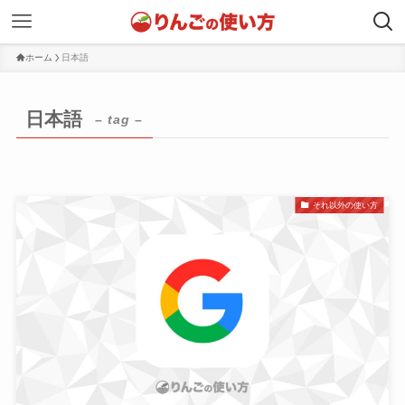
ホーム
日本語
日本語
– tag –
それ以外の使い方