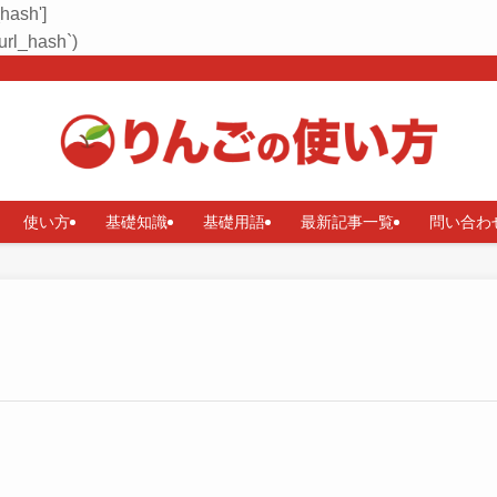
_hash']
rl_hash`)
使い方
基礎知識
基礎用語
最新記事一覧
問い合わ