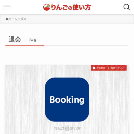
ホーム
退会
退会
– tag –
iPhone・iPadの使い方