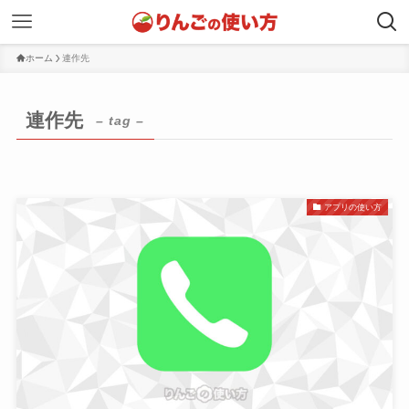
ホーム
連作先
連作先
– tag –
アプリの使い方