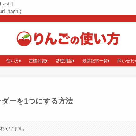
_hash']
rl_hash`)
使い方
基礎知識
基礎用語
最新記事一覧
問い合わ
ンダーを1つにする方法
まれています。