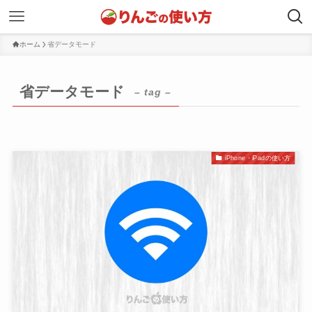
ホーム
省データモード
省データモード
– tag –
iPhone・iPadの使い方