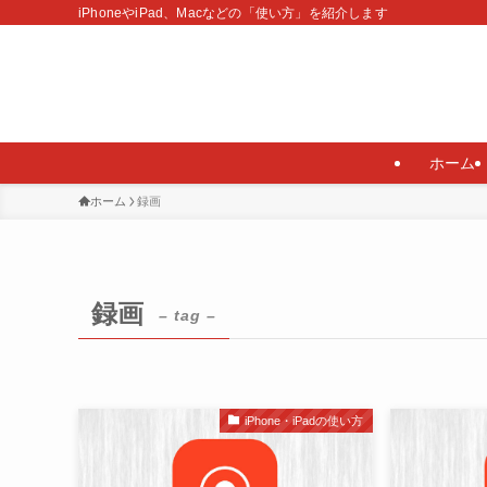
iPhoneやiPad、Macなどの「使い方」を紹介します
ホーム
ホーム
録画
録画
– tag –
iPhone・iPadの使い方