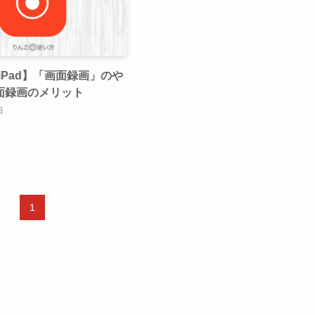
・iPad】「画面録画」のや
面録画のメリット
日
1