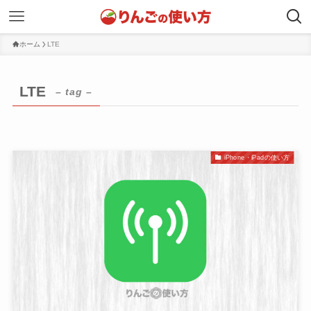
ホーム
LTE
LTE
– tag –
iPhone・iPadの使い方