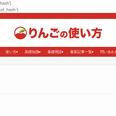
_hash']
rl_hash`)
使い方
基礎知識
基礎用語
最新記事一覧
問い合わ