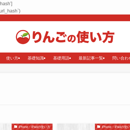
_hash']
rl_hash`)
使い方
基礎知識
基礎用語
最新記事一覧
問い合わ
iPhone・iPadの使い方
iPhone・iPadの使