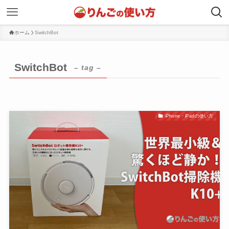
ホーム
SwitchBot
SwitchBot
– tag –
iPhone・iPadの使い方