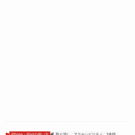
iPhone・iPadの使い方
取り消し
アクセシビリティ
3本指