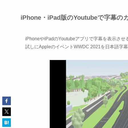
iPhone・iPad版のYoutubeで
iPhoneやiPadのYoutubeアプリで字幕を
試しにAppleのイベントWWDC 2021を日本語