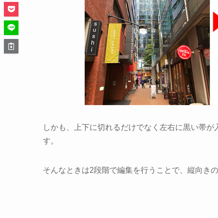
しかも、上下に切れるだけでなく左右に黒い帯が
す。
そんなときは2段階で編集を行うことで、縦向き