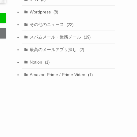
Wordpress
(8)
その他のニュース
(22)
スパムメール・迷惑メール
(19)
最高のメールアプリ探し
(2)
Notion
(1)
Amazon Prime / Prime Video
(1)