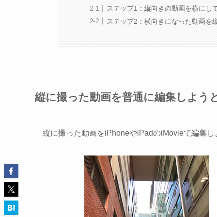
ステップ1：縦向きの動画を横にし
ステップ2：横向きになった動画を
縦に撮った動画を普通に編集しよう
縦に撮った動画をiPhoneやiPadのiMovie