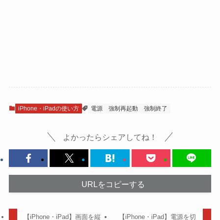
iPhone・iPadの使い方
電源
強制再起動
強制終了
よかったらシェアしてね！
URLをコピーする
【iPhone・iPad】画面を縦
【iPhone・iPad】電源を切