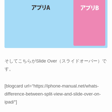
そしてこちらがSlide Over（スライドオーバー）で
す。
[blogcard url=”https://iphone-manual.net/whats-
difference-between-split-view-and-slide-over-on-
ipad/”]