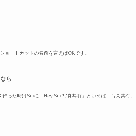
はショートカットの名前を言えばOK
です。
トなら
た時はSiriに「Hey Siri 写真共有」といえば「写真共有」