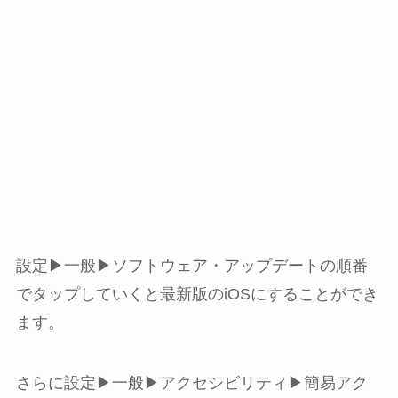
設定
▶
一般
▶
ソフトウェア・アップデート
の順番
でタップしていくと最新版のiOSにすることができ
ます。
さらに
設定
▶
一般
▶
アクセシビリティ
▶
簡易アク