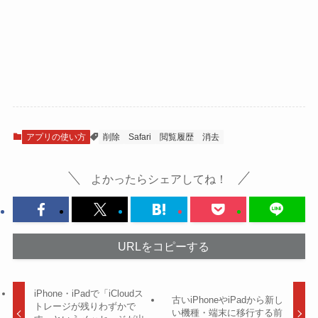
アプリの使い方
削除
Safari
閲覧履歴
消去
よかったらシェアしてね！
URLをコピーする
iPhone・iPadで「iCloudス
古いiPhoneやiPadから新し
トレージが残りわずかで
い機種・端末に移行する前