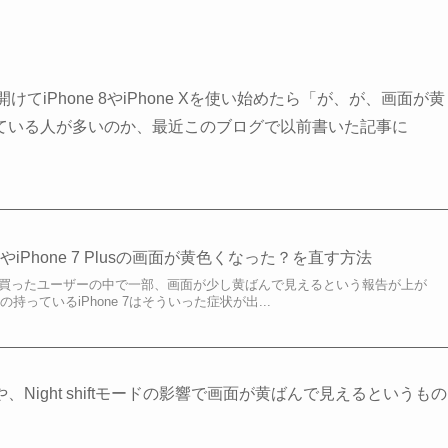
てiPhone 8やiPhone Xを使い始めたら「が、が、画面が黄
ている人が多いのか、最近このブログで以前書いた記事に
7やiPhone 7 Plusの画面が黄色くなった？を直す方法
 7 Plusを買ったユーザーの中で一部、画面が少し黄ばんで見えるという報告が上が
持っているiPhone 7はそういった症状が出...
ight shiftモードの影響で画面が黄ばんで見えるというもの