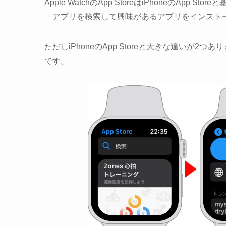
Apple WatchのApp StoreはiPhoneのApp 
「アプリを検索して興味があるアプリをインスト
ただしiPhoneのApp Storeと大きな違いが
です。