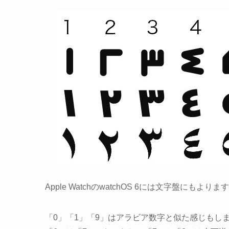
Apple WatchのwatchOS 6には文字盤にも
「0」「1」「9」はアラビア数字と似た感じもし