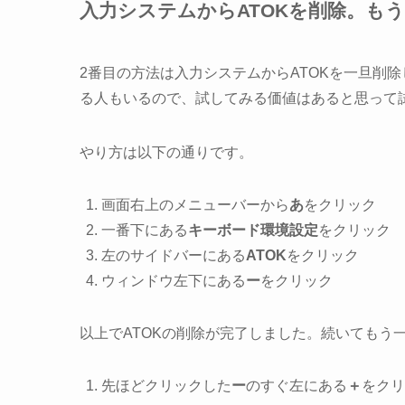
入力システムからATOKを削除。もう
2番目の方法は入力システムからATOKを一旦削
る人もいるので、試してみる価値はあると思って
やり方は以下の通りです。
画面右上のメニューバーから
あ
をクリック
一番下にある
キーボード環境設定
をクリック
左のサイドバーにある
ATOK
をクリック
ウィンドウ左下にある
ー
をクリック
以上でATOKの削除が完了しました。続いてもう一
先ほどクリックした
ー
のすぐ左にある
＋
をクリ