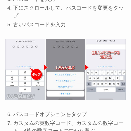
下にスクロールして、
パスコードを変更
をタッ
プ
古いパスコード
を入力
パスコードオプション
をタップ
カスタムの英数字コード
、
カスタムの数字コー
ド
、
4桁の数字コード
の中から選ぶ