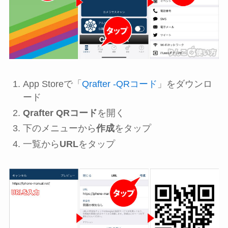
App Storeで「
Qrafter -QRコード
」をダウンロ
ード
Qrafter QRコード
を開く
下のメニューから
作成
をタップ
一覧から
URL
をタップ