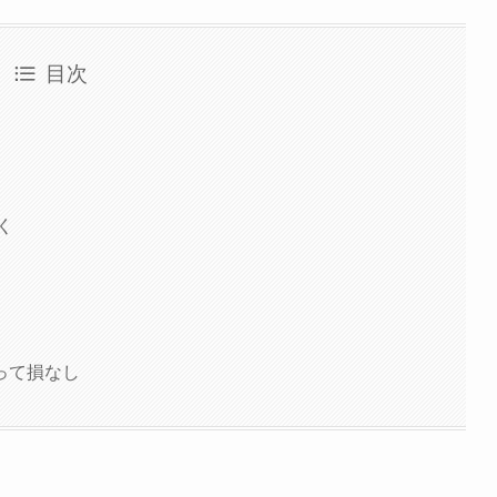
目次
く
って損なし