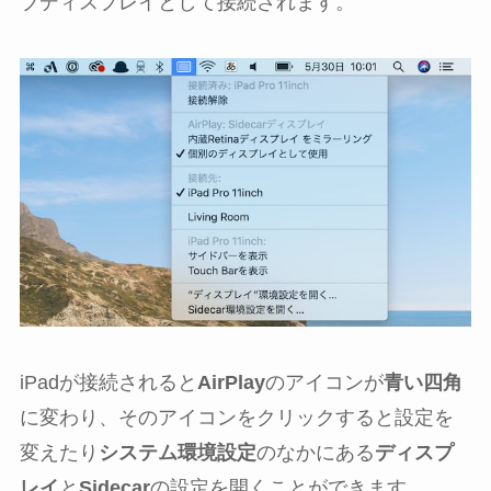
ブディスプレイとして接続されます。
iPadが接続されると
AirPlay
のアイコンが
青い四角
に変わり、そのアイコンをクリックすると設定を
変えたり
システム環境設定
のなかにある
ディスプ
レイ
と
Sidecar
の設定を開くことができます。