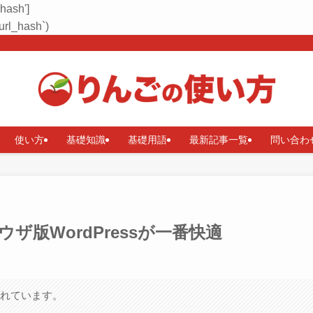
_hash']
rl_hash`)
使い方
基礎知識
基礎用語
最新記事一覧
問い合わ
ラウザ版WordPressが一番快適
まれています。