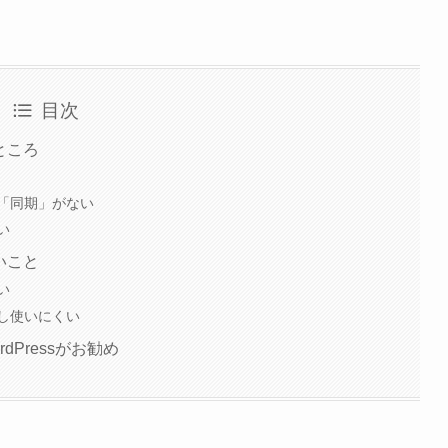
目次
ところ
「同期」がない
い
いこと
い
は少し使いにくい
Pressがお勧め