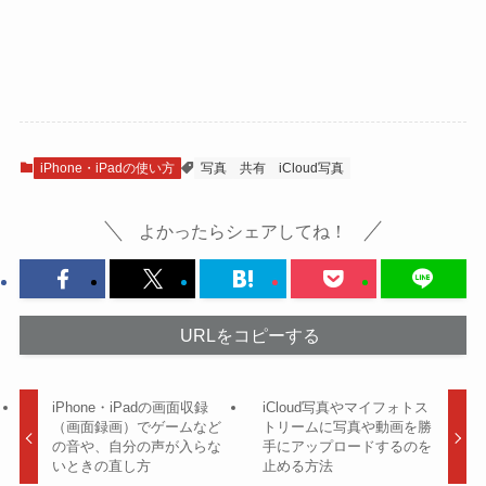
iPhone・iPadの使い方
写真
共有
iCloud写真
よかったらシェアしてね！
URLをコピーする
iPhone・iPadの画面収録
iCloud写真やマイフォトス
（画面録画）でゲームなど
トリームに写真や動画を勝
の音や、自分の声が入らな
手にアップロードするのを
いときの直し方
止める方法