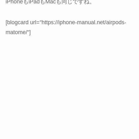
iPhoneもiPadもMacも同じですね。
[blogcard url=”https://iphone-manual.net/airpods-
matome/”]