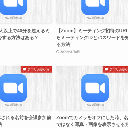
3人以上で40分を超えるミ
【Zoom】ミーティング招待のUR
をする方法はある？
らミーティングIDとパスワードを
る方法
2020年8月6日
アプリの使い方
アプリの使
示される名前を会議参加前
Zoomでカメラをオフにした時、
法
ではなく写真・画像を表示させる