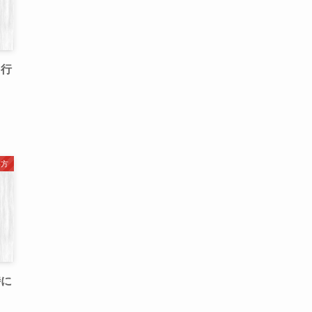
を行
い方
時に