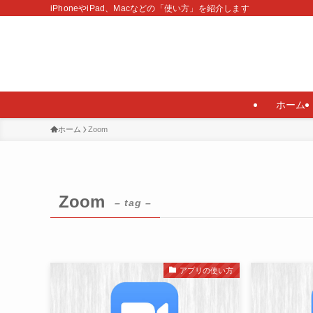
iPhoneやiPad、Macなどの「使い方」を紹介します
ホーム
ホーム
Zoom
Zoom
– tag –
アプリの使い方