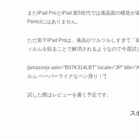
またiPad ProとiPad 第5世代では液晶面の構造が
Peniclにはありません。
ただ若干iPad Proは、液晶がツルツルしすぎ
ィルムを貼ることで解消されるようなので今度試
[amazonjs asin=”B07K314LBT” locale=”JP”
ルム ペーパーライクなペン滑り！”]
試した際はレビューを書く予定です。
ス