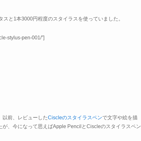
イタスと1本3000円程度のスタイラスを使っていました。
cle-stylus-pen-001/”]
。以前、レビューした
Ciscleのスタイラスペン
で文字や絵を描
になって思えばApple PencilとCiscleのスタイラスペン