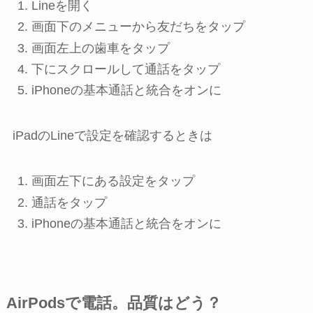
Lineを開く
画面下のメニューから
友だち
をタップ
画面左上の
歯車
をタップ
下にスクロールして
通話
をタップ
iPhoneの基本通話と統合
を
オン
に
iPadのLineで設定を確認するときは
画面左下にある
設定
をタップ
通話
をタップ
iPhoneの基本通話と統合
を
オン
に
AirPodsで電話。品質はどう？