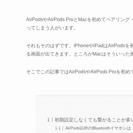
AirPodsやAirPods ProとMacを初めて
ってしまう人がいます。
それもそのはずです。iPhoneやiPadはAirP
る画面が出てきます。ところがMacはそういった
そこでこの記事ではAirPodsやAirPods Pr
初期設定しなくても繋がることが多
AirPods以外のBluetoothイヤホンは