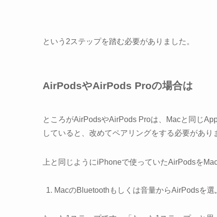
という2ステップを踏む必要がありました。
AirPodsやAirPods Proの場合は
ところがAirPodsやAirPods Proは、Macと同じ
していると、改めてペアリングをする必要があり
上と同じようにiPhoneで使っていたAirPodsを
MacのBluetoothもしくは音量からAirPodsを選