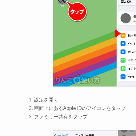
設定
を開く
画面上にある
Apple IDのアイコン
をタップ
ファミリー共有
をタップ