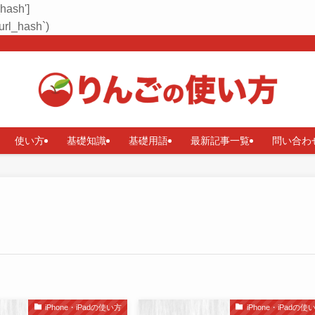
_hash']
rl_hash`)
使い方
基礎知識
基礎用語
最新記事一覧
問い合わ
iPhone・iPadの使い方
iPhone・iPadの使