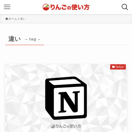
ホーム
違い
違い
– tag –
Notion