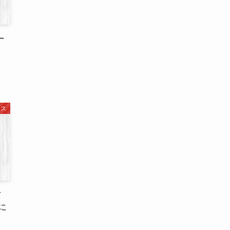
ー
ース
ア
に