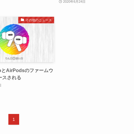
2020年6月24日
その他のニュース
ProとAirPodsのファームウ
ースされる
日
1