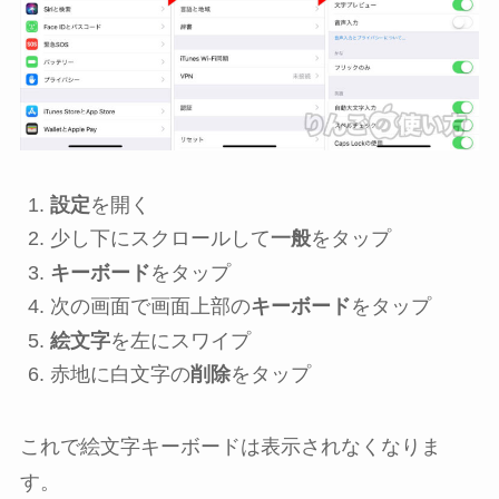
設定
を開く
少し下にスクロールして
一般
をタップ
キーボード
をタップ
次の画面で画面上部の
キーボード
をタップ
絵文字
を左にスワイプ
赤地に白文字の
削除
をタップ
これで絵文字キーボードは表示されなくなりま
す。