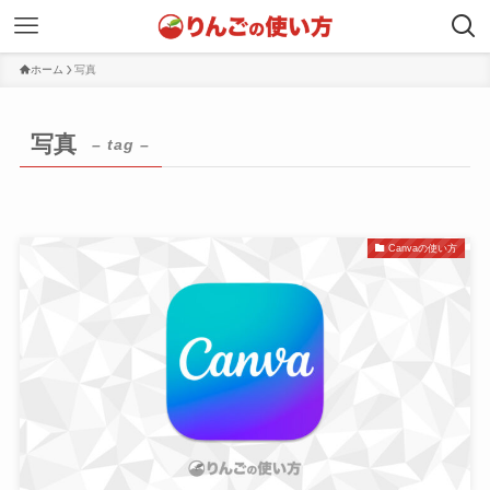
ホーム
写真
写真
– tag –
Canvaの使い方